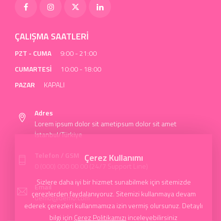
ÇALIŞMA SAATLERİ
PZT - CUMA
9:00 - 21:00
CUMARTESİ
10:00 - 18:00
PAZAR
KAPALI
Adres
Lorem ipsum dolor sit ametipsum dolor sit amet
İstanbul/Türkiye
Telefon / GSM
Çerez Kullanımı
0 (000) 000 00 00 (24/7 Support Line)
Sizlere daha iyi bir hizmet sunabilmek için sitemizde
Email
çerezlerden faydalanıyoruz. Sitemizi kullanmaya devam
demo@demo.com
ederek çerezleri kullanmamıza izin vermiş olursunuz. Detaylı
bilgi için
Çerez Politikamızı
inceleyebilirsiniz