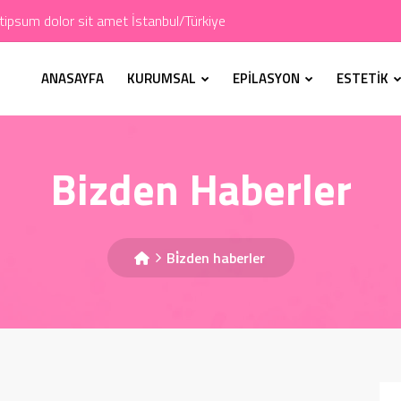
ipsum dolor sit amet İstanbul/Türkiye
ANASAYFA
KURUMSAL
EPİLASYON
ESTETİK
Bizden Haberler
Bi̇zden haberler