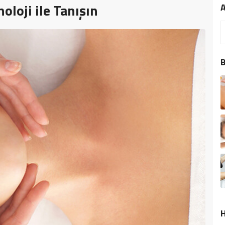
oloji ile Tanışın
B
H