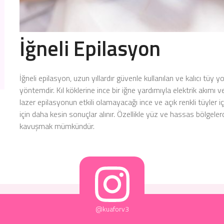
İğneli Epilasyon
İğneli epilasyon, uzun yıllardır güvenle kullanılan ve kalıcı tü
yöntemdir. Kıl köklerine ince bir iğne yardımıyla elektrik akımı v
lazer epilasyonun etkili olamayacağı ince ve açık renkli tüyler i
için daha kesin sonuçlar alınır. Özellikle yüz ve hassas bölgele
kavuşmak mümkündür.
@kuaforv3