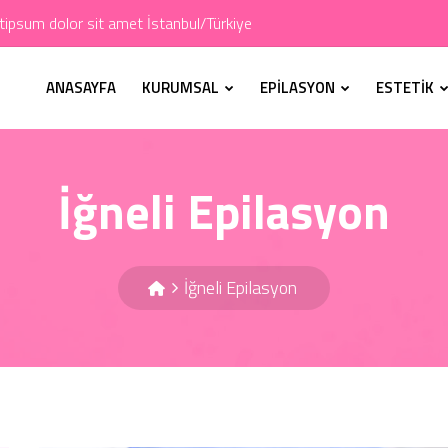
ipsum dolor sit amet İstanbul/Türkiye
ANASAYFA
KURUMSAL
EPİLASYON
ESTETİK
İğneli Epilasyon
İğneli Epilasyon