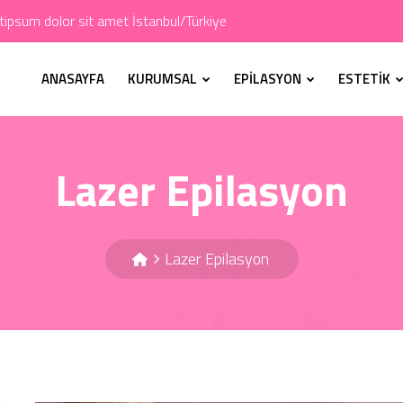
ipsum dolor sit amet İstanbul/Türkiye
ANASAYFA
KURUMSAL
EPİLASYON
ESTETİK
Lazer Epilasyon
Lazer Epilasyon