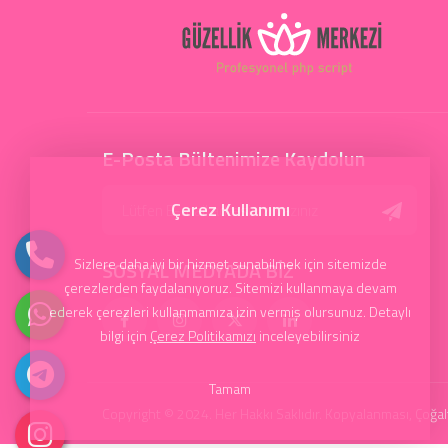
E-Posta Bültenimize Kaydolun
Çerez Kullanımı
Sizlere daha iyi bir hizmet sunabilmek için sitemizde
SOSYAL MEDYADA BİZ
çerezlerden faydalanıyoruz. Sitemizi kullanmaya devam
ederek çerezleri kullanmamıza izin vermiş olursunuz. Detaylı
bilgi için
Çerez Politikamızı
inceleyebilirsiniz
Tamam
Copyright © 2024. Her Hakkı Saklıdır. Kopyalanması, Çoğaltı